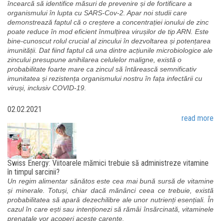
încearcă să identifice măsuri de prevenire și de fortificare a
organismului în lupta cu SARS-Cov-2. Apar noi studii care
demonstrează faptul că o creștere a concentrației ionului de zinc
poate reduce în mod eficient înmulțirea virușilor de tip ARN. Este
bine-cunoscut rolul crucial al zincului în dezvoltarea și potențarea
imunității. Dat fiind faptul că una dintre acțiunile microbiologice ale
zincului presupune anihilarea celulelor maligne, există o
probabilitate foarte mare ca zincul să întărească semnificativ
imunitatea și rezistența organismului nostru în fața infectării cu
viruși, inclusiv COVID-19.
02.02.2021
read more
Swiss Energy: Viitoarele mămici trebuie să administreze vitamine
în timpul sarcinii?
Un regim alimentar sănătos este cea mai bună sursă de vitamine
și minerale. Totuși, chiar dacă mănânci ceea ce trebuie, există
probabilitatea să apară dezechilibre ale unor nutrienți esențiali. În
cazul în care ești sau intenționezi să rămâi însărcinată, vitaminele
prenatale vor acoperi aceste carențe.