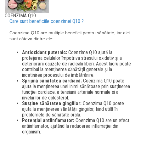
COENZIMA Q10
Care sunt beneficiile coenzimei Q10 ?
Coenzima Q10 are multiple beneficii pentru sănătate, iar aici
sunt câteva dintre ele:
Antioxidant puternic:
Coenzima Q10 ajută la
protejarea celulelor împotriva stresului oxidativ și a
deteriorării cauzate de radicalii liberi. Acest lucru poate
contribui la menținerea sănătății generale și la
încetinirea procesului de îmbătrânire.
Sprijină sănătatea cardiacă:
Coenzima Q10 poate
ajuta la menținerea unei inimi sănătoase prin susținerea
funcției cardiace, a tensiunii arteriale normale și a
nivelurilor de colesterol.
Susține sănătatea gingiilor:
Coenzima Q10 poate
ajuta la menținerea sănătății gingiilor, fiind utilă în
problemele de sănătate orală.
Potențial antiinflamator:
Coenzima Q10 are un efect
antiinflamator, ajutând la reducerea inflamației din
organism.