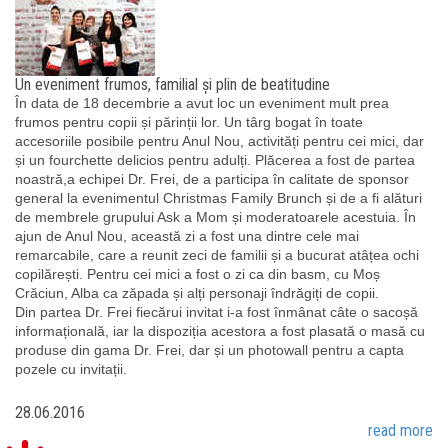
Un eveniment frumos, familial și plin de beatitudine
În data de 18 decembrie a avut loc un eveniment mult prea
frumos pentru copii și părinții lor. Un târg bogat în toate
accesoriile posibile pentru Anul Nou, activități pentru cei mici, dar
și un fourchette delicios pentru adulți. Plăcerea a fost de partea
noastră,a echipei Dr. Frei, de a participa în calitate de sponsor
general la evenimentul Christmas Family Brunch și de a fi alături
de membrele grupului Ask a Mom și moderatoarele acestuia. În
ajun de Anul Nou, această zi a fost una dintre cele mai
remarcabile, care a reunit zeci de familii și a bucurat atâțea ochi
copilărești. Pentru cei mici a fost o zi ca din basm, cu Moș
Crăciun, Alba ca zăpada și alți personaji îndrăgiți de copii.
Din partea Dr. Frei fiecărui invitat i-a fost înmânat câte o sacoșă
informațională, iar la dispoziția acestora a fost plasată o masă cu
produse din gama Dr. Frei, dar și un photowall pentru a capta
pozele cu invitații.
28.06.2016
read more