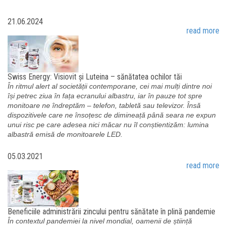
21.06.2024
read more
Swiss Energy: Visiovit și Luteina – sănătatea ochilor tăi
În ritmul alert al societății contemporane, cei mai mulți dintre noi
își petrec ziua în fața ecranului albastru, iar în pauze tot spre
monitoare ne îndreptăm – telefon, tabletă sau televizor. Însă
dispozitivele care ne însoțesc de dimineață până seara ne expun
unui risc pe care adesea nici măcar nu îl conștientizăm: lumina
albastră emisă de monitoarele LED.
05.03.2021
read more
Beneficiile administrării zincului pentru sănătate în plină pandemie
În contextul pandemiei la nivel mondial, oamenii de știință