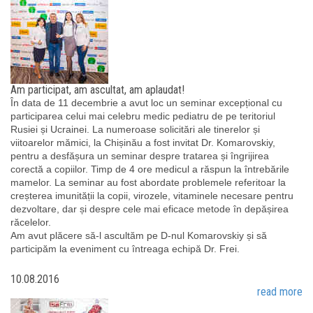
Am participat, am ascultat, am aplaudat!
În data de 11 decembrie a avut loc un seminar excepțional cu
participarea celui mai celebru medic pediatru de pe teritoriul
Rusiei și Ucrainei. La numeroase solicitări ale tinerelor și
viitoarelor mămici, la Chișinău a fost invitat Dr. Komarovskiy,
pentru a desfășura un seminar despre tratarea și îngrijirea
corectă a copiilor. Timp de 4 ore medicul a răspun la întrebările
mamelor. La seminar au fost abordate problemele referitoar la
creșterea imunității la copii, virozele, vitaminele necesare pentru
dezvoltare, dar și despre cele mai eficace metode în depășirea
răcelelor.
Am avut plăcere să-l ascultăm pe D-nul Komarovskiy și să
participăm la eveniment cu întreaga echipă Dr. Frei.
10.08.2016
read more