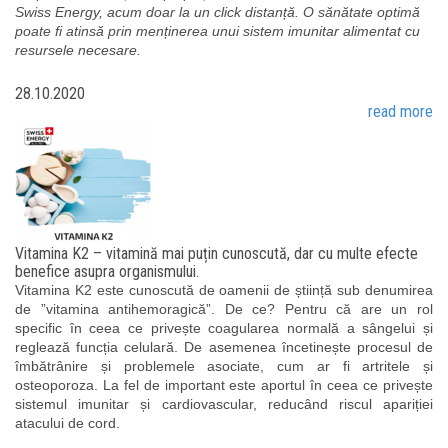
Swiss Energy, acum doar la un click distanță. O sănătate optimă
poate fi atinsă prin menținerea unui sistem imunitar alimentat cu
resursele necesare.
28.10.2020
read more
Vitamina K2 – vitamină mai puțin cunoscută, dar cu multe efecte
benefice asupra organismului.
Vitamina K2 este cunoscută de oamenii de știință sub denumirea
de ”vitamina antihemoragică”. De ce? Pentru că are un rol
specific în ceea ce privește coagularea normală a sângelui și
reglează funcția celulară. De asemenea încetinește procesul de
îmbătrânire și problemele asociate, cum ar fi artritele și
osteoporoza. La fel de important este aportul în ceea ce privește
sistemul imunitar și cardiovascular, reducând riscul apariției
atacului de cord.