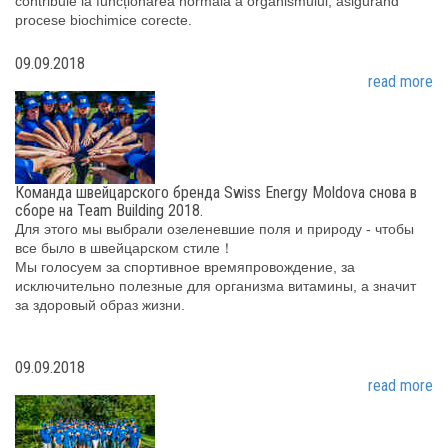
contribuie la funcționarea normală a organismului, asigurând
procese biochimice corecte.
09.09.2018
read more
Команда швейцарского бренда Swiss Energy Moldova снова в
сборе на Team Building 2018.
Для этого мы выбрали озеленевшие поля и природу - чтобы
все было в швейцарском стиле！
Мы голосуем за спортивное времяпровождение, за
исключительно полезные для организма витамины, а значит
за здоровый образ жизни.
09.09.2018
read more