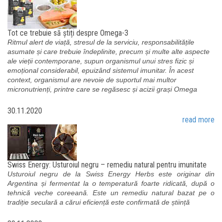
Tot ce trebuie să știți despre Omega-3
Ritmul alert de viață, stresul de la serviciu, responsabilitățile
asumate și care trebuie îndeplinite, precum și multe alte aspecte
ale vieții contemporane, supun organismul unui stres fizic și
emoțional considerabil, epuizând sistemul imunitar. În acest
context, organismul are nevoie de suportul mai multor
micronutrienți, printre care se regăsesc și acizii grași Omega
30.11.2020
read more
Swiss Energy: Usturoiul negru – remediu natural pentru imunitate
Usturoiul negru de la Swiss Energy Herbs este originar din
Argentina și fermentat la o temperatură foarte ridicată, după o
tehnică veche coreeană. Este un remediu natural bazat pe o
tradiție seculară a cărui eficiență este confirmată de știință