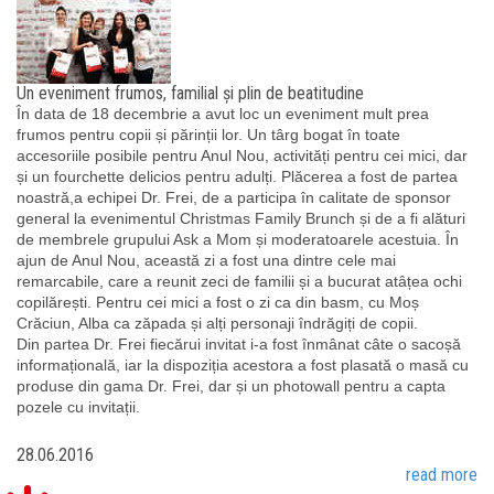
Un eveniment frumos, familial și plin de beatitudine
În data de 18 decembrie a avut loc un eveniment mult prea
frumos pentru copii și părinții lor. Un târg bogat în toate
accesoriile posibile pentru Anul Nou, activități pentru cei mici, dar
și un fourchette delicios pentru adulți. Plăcerea a fost de partea
noastră,a echipei Dr. Frei, de a participa în calitate de sponsor
general la evenimentul Christmas Family Brunch și de a fi alături
de membrele grupului Ask a Mom și moderatoarele acestuia. În
ajun de Anul Nou, această zi a fost una dintre cele mai
remarcabile, care a reunit zeci de familii și a bucurat atâțea ochi
copilărești. Pentru cei mici a fost o zi ca din basm, cu Moș
Crăciun, Alba ca zăpada și alți personaji îndrăgiți de copii.
Din partea Dr. Frei fiecărui invitat i-a fost înmânat câte o sacoșă
informațională, iar la dispoziția acestora a fost plasată o masă cu
produse din gama Dr. Frei, dar și un photowall pentru a capta
pozele cu invitații.
28.06.2016
read more