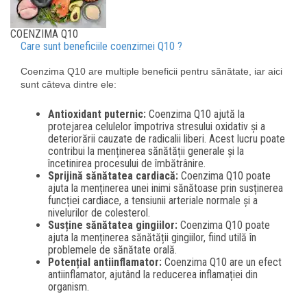
COENZIMA Q10
Care sunt beneficiile coenzimei Q10 ?
Coenzima Q10 are multiple beneficii pentru sănătate, iar aici
sunt câteva dintre ele:
Antioxidant puternic:
Coenzima Q10 ajută la
protejarea celulelor împotriva stresului oxidativ și a
deteriorării cauzate de radicalii liberi. Acest lucru poate
contribui la menținerea sănătății generale și la
încetinirea procesului de îmbătrânire.
Sprijină sănătatea cardiacă:
Coenzima Q10 poate
ajuta la menținerea unei inimi sănătoase prin susținerea
funcției cardiace, a tensiunii arteriale normale și a
nivelurilor de colesterol.
Susține sănătatea gingiilor:
Coenzima Q10 poate
ajuta la menținerea sănătății gingiilor, fiind utilă în
problemele de sănătate orală.
Potențial antiinflamator:
Coenzima Q10 are un efect
antiinflamator, ajutând la reducerea inflamației din
organism.