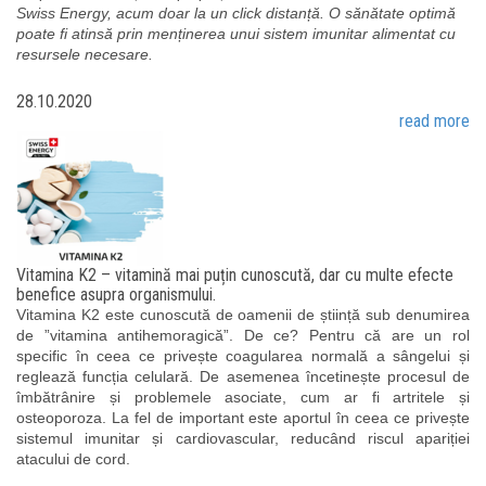
Swiss Energy, acum doar la un click distanță. O sănătate optimă
poate fi atinsă prin menținerea unui sistem imunitar alimentat cu
resursele necesare.
28.10.2020
read more
Vitamina K2 – vitamină mai puțin cunoscută, dar cu multe efecte
benefice asupra organismului.
Vitamina K2 este cunoscută de oamenii de știință sub denumirea
de ”vitamina antihemoragică”. De ce? Pentru că are un rol
specific în ceea ce privește coagularea normală a sângelui și
reglează funcția celulară. De asemenea încetinește procesul de
îmbătrânire și problemele asociate, cum ar fi artritele și
osteoporoza. La fel de important este aportul în ceea ce privește
sistemul imunitar și cardiovascular, reducând riscul apariției
atacului de cord.