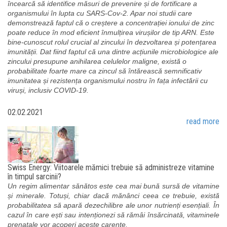
încearcă să identifice măsuri de prevenire și de fortificare a
organismului în lupta cu SARS-Cov-2. Apar noi studii care
demonstrează faptul că o creștere a concentrației ionului de zinc
poate reduce în mod eficient înmulțirea virușilor de tip ARN. Este
bine-cunoscut rolul crucial al zincului în dezvoltarea și potențarea
imunității. Dat fiind faptul că una dintre acțiunile microbiologice ale
zincului presupune anihilarea celulelor maligne, există o
probabilitate foarte mare ca zincul să întărească semnificativ
imunitatea și rezistența organismului nostru în fața infectării cu
viruși, inclusiv COVID-19.
02.02.2021
read more
Swiss Energy: Viitoarele mămici trebuie să administreze vitamine
în timpul sarcinii?
Un regim alimentar sănătos este cea mai bună sursă de vitamine
și minerale. Totuși, chiar dacă mănânci ceea ce trebuie, există
probabilitatea să apară dezechilibre ale unor nutrienți esențiali. În
cazul în care ești sau intenționezi să rămâi însărcinată, vitaminele
prenatale vor acoperi aceste carențe.