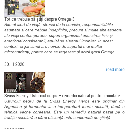
Tot ce trebuie să știți despre Omega-3
Ritmul alert de viață, stresul de la serviciu, responsabilitățile
asumate și care trebuie îndeplinite, precum și multe alte aspecte
ale vieții contemporane, supun organismul unui stres fizic și
emoțional considerabil, epuizând sistemul imunitar. În acest
context, organismul are nevoie de suportul mai multor
micronutrienți, printre care se regăsesc și acizii grași Omega
30.11.2020
read more
Swiss Energy: Usturoiul negru – remediu natural pentru imunitate
Usturoiul negru de la Swiss Energy Herbs este originar din
Argentina și fermentat la o temperatură foarte ridicată, după o
tehnică veche coreeană. Este un remediu natural bazat pe o
tradiție seculară a cărui eficiență este confirmată de știință