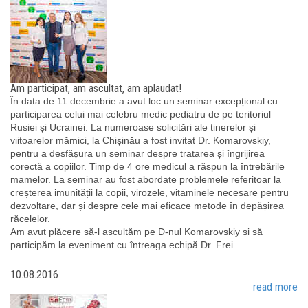
Am participat, am ascultat, am aplaudat!
În data de 11 decembrie a avut loc un seminar excepțional cu
participarea celui mai celebru medic pediatru de pe teritoriul
Rusiei și Ucrainei. La numeroase solicitări ale tinerelor și
viitoarelor mămici, la Chișinău a fost invitat Dr. Komarovskiy,
pentru a desfășura un seminar despre tratarea și îngrijirea
corectă a copiilor. Timp de 4 ore medicul a răspun la întrebările
mamelor. La seminar au fost abordate problemele referitoar la
creșterea imunității la copii, virozele, vitaminele necesare pentru
dezvoltare, dar și despre cele mai eficace metode în depășirea
răcelelor.
Am avut plăcere să-l ascultăm pe D-nul Komarovskiy și să
participăm la eveniment cu întreaga echipă Dr. Frei.
10.08.2016
read more