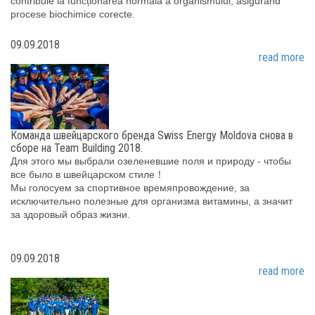
contribuie la funcționarea normală a organismului, asigurând
procese biochimice corecte.
09.09.2018
read more
Команда швейцарского бренда Swiss Energy Moldova снова в
сборе на Team Building 2018.
Для этого мы выбрали озеленевшие поля и природу - чтобы
все было в швейцарском стиле！
Мы голосуем за спортивное времяпровождение, за
исключительно полезные для организма витамины, а значит
за здоровый образ жизни.
09.09.2018
read more