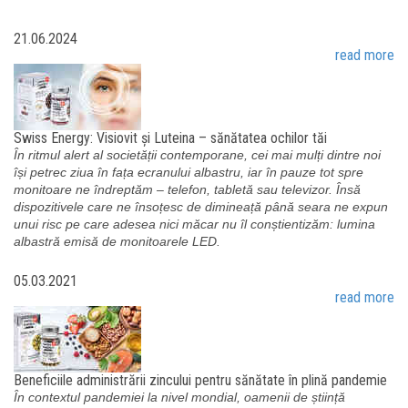
21.06.2024
read more
Swiss Energy: Visiovit și Luteina – sănătatea ochilor tăi
În ritmul alert al societății contemporane, cei mai mulți dintre noi
își petrec ziua în fața ecranului albastru, iar în pauze tot spre
monitoare ne îndreptăm – telefon, tabletă sau televizor. Însă
dispozitivele care ne însoțesc de dimineață până seara ne expun
unui risc pe care adesea nici măcar nu îl conștientizăm: lumina
albastră emisă de monitoarele LED.
05.03.2021
read more
Beneficiile administrării zincului pentru sănătate în plină pandemie
În contextul pandemiei la nivel mondial, oamenii de știință