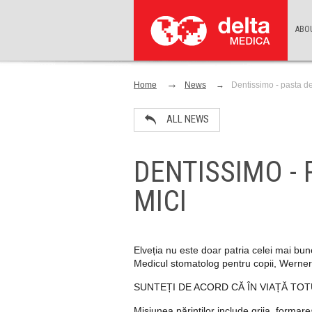
ABO
Home
News
Dentissimo - pasta de 
ALL NEWS
DENTISSIMO - 
MICI
Elveția nu este doar patria celei mai bun
Medicul stomatolog pentru copii, Werner H
SUNTEȚI DE ACORD CĂ ÎN VIAȚĂ TOT
Misiunea părinților include grija, formare