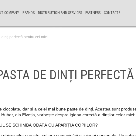
UT COMPANY
BRANDS
DISTRIBUTION AND SERVICES
PARTNERS
CONTACTS
dinți perfectă pentru cei mici
PASTA DE DINȚI PERFECTĂ
e ciocolate, dar și a celei mai bune paste de dinți. Acestea sunt produs
uber, din Elveția, vorbește despre igiena corectă a dinților celor mici:
UL SE SCHIMBĂ ODATĂ CU APARIȚIA COPIILOR?
a obiceiurilor corecte, cultura comunicării și igienei personale. Un subie