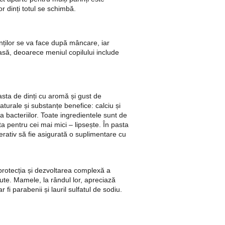
or dinți totul se schimbă.
dinților se va face după mâncare, iar
oasă, deoarece meniul copilului include
asta de dinți cu aromă și gust de
turale și substanțe benefice: calciu și
 bacteriilor. Toate ingredientele sunt de
ta pentru cei mai mici – lipsește. În pasta
rativ să fie asigurată o suplimentare cu
t protecția și dezvoltarea complexă a
ăcute. Mamele, la rândul lor, apreciază
fi parabenii și lauril sulfatul de sodiu.