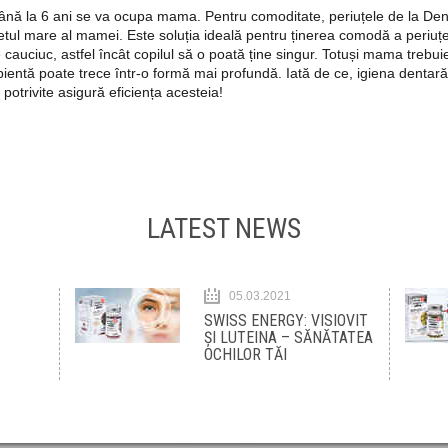
a până la 6 ani se va ocupa mama. Pentru comoditate, periuțele de la Den
ul mare al mamei. Este soluția ideală pentru ținerea comodă a periuței 
auciuc, astfel încât copilul să o poată ține singur. Totuși mama trebuie 
cipientă poate trece într-o formă mai profundă. Iată de ce, igiena dentar
 potrivite asigură eficiența acesteia!
LATEST NEWS
05.03.2021
SWISS ENERGY: VISIOVIT
ȘI LUTEINA – SĂNĂTATEA
OCHILOR TĂI