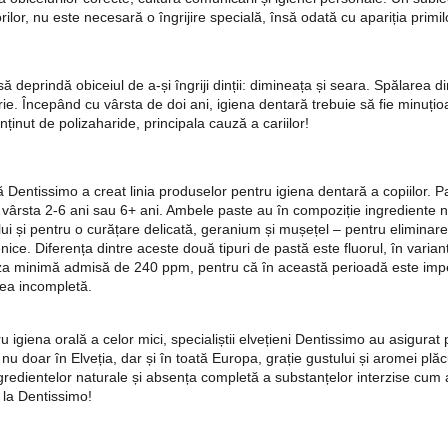
orilor, nu este necesară o îngrijire specială, însă odată cu apariția primil
să deprindă obiceiul de a-și îngriji dinții: dimineața și seara. Spălarea 
torie. Începând cu vârsta de doi ani, igiena dentară trebuie să fie minuți
ținut de polizaharide, principala cauză a cariilor!
 Dentissimo a creat linia produselor pentru igiena dentară a copiilor. P
vârsta 2-6 ani sau 6+ ani. Ambele paste au în compoziție ingrediente na
i și pentru o curățare delicată, geranium și mușețel – pentru eliminarea
nice. Diferența dintre aceste două tipuri de pastă este fluorul, în varian
doza minimă admisă de 240 ppm, pentru că în această perioadă este impe
rea incompletă.
u igiena orală a celor mici, specialiștii elvețieni Dentissimo au asigura
ii nu doar în Elveția, dar și în toată Europa, grație gustului și aromei pl
redientelor naturale și absența completă a substanțelor interzise cum ar 
e la Dentissimo!