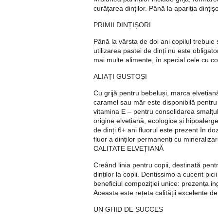
curățarea dinților. Până la apariția dințiș
PRIMII DINȚIȘORI
Până la vârsta de doi ani copilul trebuie 
utilizarea pastei de dinți nu este obliga
mai multe alimente, în special cele cu con
ALIAȚI GUSTOȘI
Cu grijă pentru bebeluși, marca elvețiană
caramel sau măr este disponibilă pentru 
vitamina E – pentru consolidarea smalțulu
origine elvețiană, ecologice și hipoalerge
de dinți 6+ ani fluorul este prezent în 
fluor a dinților permanenți cu mineraliza
CALITATE ELVEȚIANĂ
Creând linia pentru copii, destinată pentr
dinților la copii. Dentissimo a cucerit pic
beneficiul compoziției unice: prezența ing
Aceasta este rețeta calității excelente d
UN GHID DE SUCCES