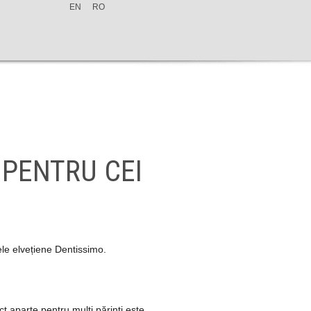
EN
RO
 PENTRU CEI
ele elvețiene Dentissimo.
ct aparte pentru mulți părinți este