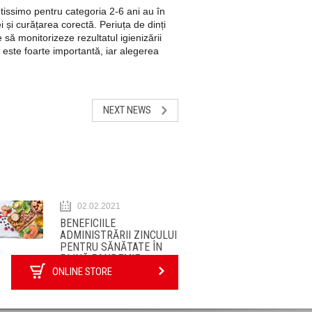
tissimo pentru categoria 2-6 ani au în
și curățarea corectă. Periuța de dinți
să monitorizeze rezultatul igienizării
ă este foarte importantă, iar alegerea
NEXT NEWS
02.02.2021
BENEFICIILE
ADMINISTRĂRII ZINCULUI
PENTRU SĂNĂTATE ÎN
PLINĂ PANDEMIE
ONLINE STORE