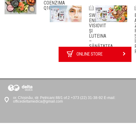
COENZIMA
Q10
05.03.2021
SWISS
ENERGY:
VISIOVIT
ȘI
LUTEINA
–
SĂNĂTATEA
OCHILOR
ONLINE STORE
TĂI
or. Chișinău, str. Petricani 88/1 of.2 +373 (22) 31-38-92 E-mail:
officedeltamedica@gmail.com