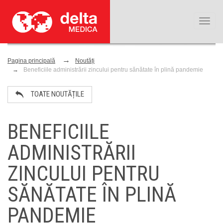
Toggl
naviga
Pagina principală
Noutăți
Beneficiile administrării zincului pentru sănătate în plină pandemie
TOATE NOUTĂȚILE
BENEFICIILE
ADMINISTRĂRII
ZINCULUI PENTRU
SĂNĂTATE ÎN PLINĂ
PANDEMIE