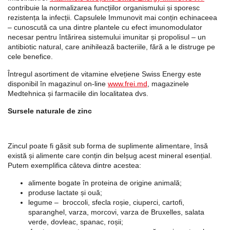
contribuie la normalizarea funcțiilor organismului și sporesc
rezistența la infecții. Capsulele Immunovit mai conțin echinaceea
– cunoscută ca una dintre plantele cu efect imunomodulator
necesar pentru întărirea sistemului imunitar și propolisul – un
antibiotic natural, care anihilează bacteriile, fără a le distruge pe
cele benefice.
Întregul asortiment de vitamine elvețiene Swiss Energy este
disponibil în magazinul on-line
www.frei.md
, magazinele
Medtehnica și farmaciile din localitatea dvs.
Sursele naturale de zinc
Zincul poate fi găsit sub forma de suplimente alimentare, însă
există și alimente care conțin din belșug acest mineral esențial.
Putem exemplifica câteva dintre acestea:
alimente bogate în proteina de origine animală;
produse lactate și ouă;
legume – broccoli, sfecla roșie, ciuperci, cartofi,
sparanghel, varza, morcovi, varza de Bruxelles, salata
verde, dovleac, spanac, roșii;