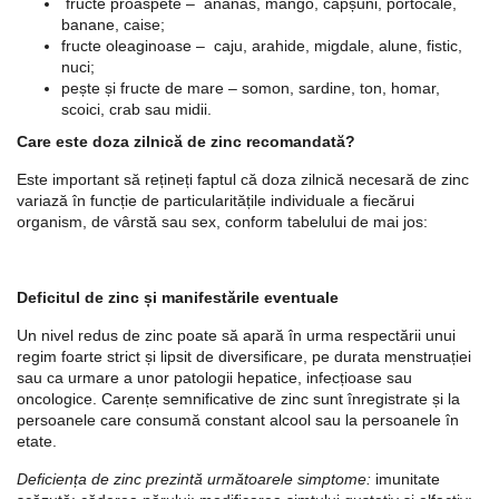
fructe proaspete – ananas, mango, căpșuni, portocale,
banane, caise;
fructe oleaginoase – caju, arahide, migdale, alune, fistic,
nuci;
pește și fructe de mare – somon, sardine, ton, homar,
scoici, crab sau midii.
Care este doza zilnică de zinc recomandată?
Este important să rețineți faptul că doza zilnică necesară de zinc
variază în funcție de particularitățile individuale a fiecărui
organism, de vârstă sau sex, conform tabelului de mai jos:
Deficitul de zinc și manifestările eventuale
Un nivel redus de zinc poate să apară în urma respectării unui
regim foarte strict și lipsit de diversificare, pe durata menstruației
sau ca urmare a unor patologii hepatice, infecțioase sau
oncologice. Carențe semnificative de zinc sunt înregistrate și la
persoanele care consumă constant alcool sau la persoanele în
etate.
Deficiența de zinc prezintă următoarele simptome:
imunitate