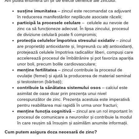
Am putea enumera un șir de efecte benefice ale zincului:
susține imunitatea
– zincul este recomandat ca adjuvant
în reducerea manifestărilor neplăcute asociate răcelii;
participă la procesele celulare
– celulele au nevoie de
zinc ca să funcționeze adecvat. În lipsa zincului, procesul
de diviziune celulară poate fi compromis;
protecția celulelor împotriva stresului oxidativ
– zincul
are proprietăți antioxidante și, împreună cu alți antioxidanți,
protejează celulele împotriva radicalilor liberi, compuși care
accelerează procesul de îmbătrânire și pot favoriza apariția
unor boli, precum bolile cardiovasculare;
menține fertilitatea
– zincul contribuie la procesul de
ovulație (femei) și ajută la producerea de material seminal
și testosteron (bărbați);
contribuie la sănătatea sistemului osos
– calciul este
asimilat de oase doar prin prezența unui nivel
corespunzător de zinc. Prezența acestuia este imperativă
pentru reabilitarea mai rapidă în urma unor fracturi;
menține funcția cognitivă
– zincul are un rol important în
procesul de comunicare a neuronilor și contribuie la modul
în care reușim să însușim și asimilăm anumite informații.
Cum putem asigura doza necesară de zinc?