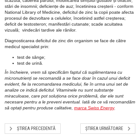
scăzută;
căderea părului;
modificarea simțului gustativ și olfactiv;
stări de insomnii;
deficiențe de auz;
încetinirea creșterii - conform
National Library of Medicine, deficitul de zinc la copii poate afecta
procesul de dezvoltare a celulelor, încetinind astfel creșterea;
deficit de testosteron;
manifestări cutanate;
scade acuitatea
vizuală;
vindecări tardive ale rănilor.
Diagnosticarea deficitul de zinc din organism se face de către
medicul specialist prin:
test de sânge;
test de urină.
În încheiere, vrem să specificăm faptul că suplimentarea cu
micronutrienți se recomandă a se face doar în cazul unui deficit
evident, fie la recomandarea medicului, fie în urma unui set de
analize ce indică deficitul. Vitaminele nu sunt substanțe
miraculoase, care pot soluționa orice problemă, dar ele sunt
necesare pentru a le preveni eventual. Iată de ce vă recomandăm
să optați pentru produse calitative,
marca Swiss Energy
.
ȘTIREA PRECEDENTĂ
ȘTIREA URMĂTOARE