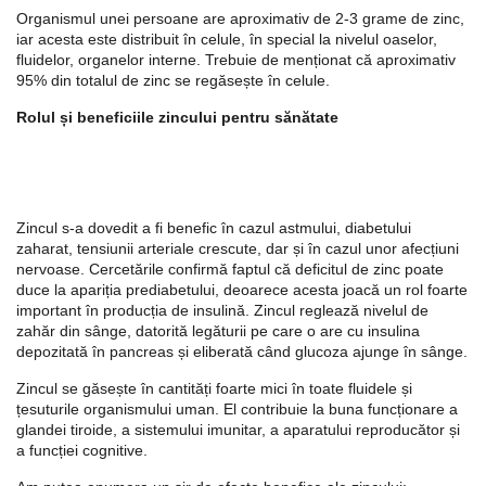
Organismul unei persoane are aproximativ de 2-3 grame de zinc,
iar acesta este distribuit în celule, în special la nivelul oaselor,
fluidelor, organelor interne. Trebuie de menționat că aproximativ
95% din totalul de zinc se regăsește în celule.
Rolul și beneficiile zincului pentru sănătate
Zincul s-a dovedit a fi benefic în cazul astmului, diabetului
zaharat, tensiunii arteriale crescute, dar și în cazul unor afecțiuni
nervoase. Cercetările confirmă faptul că deficitul de zinc poate
duce la apariția prediabetului, deoarece acesta joacă un rol foarte
important în producția de insulină. Zincul reglează nivelul de
zahăr din sânge, datorită legăturii pe care o are cu insulina
depozitată în pancreas și eliberată când glucoza ajunge în sânge.
Zincul se găsește în cantități foarte mici în toate fluidele și
țesuturile organismului uman. El contribuie la buna funcționare a
glandei tiroide, a sistemului imunitar, a aparatului reproducător și
a funcției cognitive.