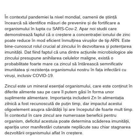
În contextul pandemiei la nivel mondial, oamenii de știință
încearcă să identifice măsuri de prevenire și de fortificare a
organismului în lupta cu SARS-Cov-2. Apar noi studii care
demonstrează faptul că o creștere a concentrației ionului de zinc
poate reduce în mod eficient înmulțirea virușilor de tip ARN. Este
bine-cunoscut rolul crucial al zincului în dezvoltarea și potențarea
imunității. Dat fiind faptul că una dintre acțiunile microbiologice ale
zincului presupune anihilarea celulelor maligne, există o
probabilitate foarte mare ca zincul să întărească semnificativ
imunitatea și rezistența organismului nostru în fața infectării cu
viruși, inclusiv COVID-19.
Zincul este un mineral esențial organismului, care este conținut în
diferite alimente sau pe care îl putem găsi în forma unor
suplimente alimentare. Importanța includerii Zn în alimentația
zilnică a fost recunoscută de puțin timp, dar impactul acestui
oligoelement asupra sănătății își are începutul de foarte mult timp.
În contextul în care zincul are numeroase beneficii pentru
organism, deficitul acestuia poate determina scăderea imunității,
apariția unor manifestări cutanate neplăcute sau chiar stagnarea
dezvoltării organismului aflat în creștere.