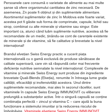
Persoanele care consumă o varietate de alimente au mai multe
șanse să ofere organismului cantitatea de zinc necesară. De
asemenea, Zn poate fi obținut și din suplimentele alimentare.
Asortimentul suplimentelor de zinc în Moldova este foarte variat,
acestea pot fi găsite sub forma de comprimate, capsule, lichid sau
sirop, combinat cu alte minerale și vitamine sau singur. Este
important ca, atunci când luăm suplimente nutritive, acestea să fie
recomandate de un medic, ținându-se cont de carențele existente
de minerale și de vitamine, să fie calitative și brevetate la nivel
internațional!
Brandul elvețian Swiss Energy practic a cucerit piața
internațională cu o gamă exclusivă de produse sănătoase de
calitate superioară, care vin să răspundă celor mai frecvente
deficiențe nutritive semnalate la nivel internațional. Complexele de
vitamine și minerale Swiss Energy sunt produse din ingrediente
brevetate Quali-Blends (Elveția), renumite în întreaga lume grație
calității, eficacității și inofensivității acestora. Unul dintre
suplimentele recomandate, mai ales în sezonul răcelilor, sunt
vitaminele în capsule Swiss Energy IMMUNOVIT cu eliberare
prelungită a substanțelor active. Într-o singură capsulă se conține
combinația perfectă – zincul și vitamina C – care ajută la buna
funcționare a sistemului imunitar și la reducerea riscului de
îmbolnăvire.
Vitaminele elvețiene Swiss Energy IMMUNOVIT