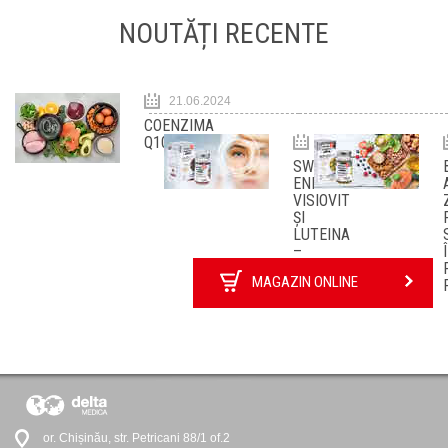
NOUTĂȚI RECENTE
21.06.2024
COENZIMA
Q10
05.03.2021
SWISS
ENERGY:
VISIOVIT
ȘI
LUTEINA
–
SĂNĂTATEA
MAGAZIN ONLINE
OCHILOR
TĂI
or. Chișinău, str. Petricani 88/1 of.2